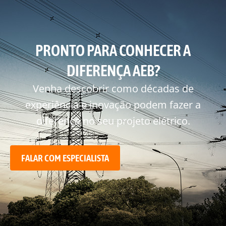
PRONTO PARA CONHECER A
DIFERENÇA AEB?
Venha descobrir como décadas de
experiência e inovação podem fazer a
diferença no seu projeto elétrico.
FALAR COM ESPECIALISTA